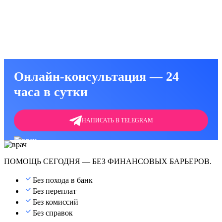
от алкоголизма
 от алкоголя
Онлайн-консультация — 24
часа в сутки
НАПИСАТЬ В TELEGRAM
ПОМОЩЬ СЕГОДНЯ — БЕЗ ФИНАНСОВЫХ БАРЬЕРОВ.
Без похода в банк
Без переплат
Без комиссий
Без справок