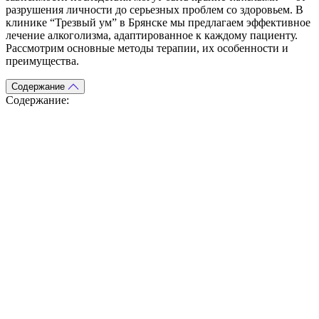
разрушения личности до серьезных проблем со здоровьем. В
клинике “Трезвый ум” в Брянске мы предлагаем эффективное
лечение алкоголизма, адаптированное к каждому пациенту.
Рассмотрим основные методы терапии, их особенности и
преимущества.
Содержание
Содержание:
Входящая заявка
Заполните форму на сайте нашей клиники, чтобы отправить
заявку на получение помощи в борьбе с наркотиками. Мы
свяжемся с вами в ближайшее время, чтобы обсудить детали и
назначить консультацию.
Сбор анамнеза
Наши специалисты проведут детальное интервью с вами,
чтобы понять вашу историю употребления наркотиков и
определить наилучший план лечения для вас.
Приезд нарколога