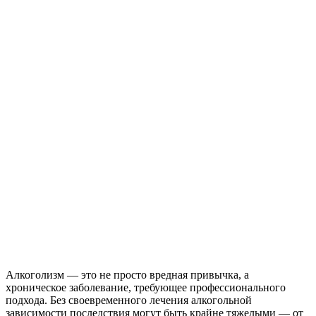
Анонимно
Эффективно
Круглосуточно
Позвоните мне
Вызвать врача
Алкоголизм — это не просто вредная привычка, а
хроническое заболевание, требующее профессионального
подхода. Без своевременного лечения алкогольной
зависимости последствия могут быть крайне тяжелыми — от