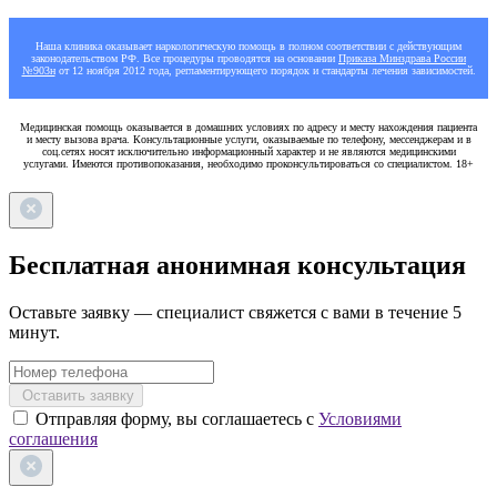
Наша клиника оказывает наркологическую помощь в полном соответствии с действующим
законодательством РФ. Все процедуры проводятся на основании
Приказа Минздрава России
№903н
от 12 ноября 2012 года, регламентирующего порядок и стандарты лечения зависимостей.
Медицинская помощь оказывается в домашних условиях по адресу и месту нахождения пациента
и месту вызова врача. Консультационные услуги, оказываемые по телефону, мессенджерам и в
соц.сетях носят исключительно информационный характер и не являются медицинскими
услугами. Имеются противопоказания, необходимо проконсультироваться со специалистом. 18+
Бесплатная анонимная консультация
Оставьте заявку — специалист свяжется с вами в течение 5
минут.
Оставить заявку
Отправляя форму, вы соглашаетесь с
Условиями
соглашения