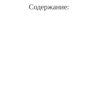
Содержание:
Входящая заявка
Сбор ана
Заполните форму на сайте
Наши спе
нашей клиники, чтобы
проведут
отправить заявку на
интервью
получение помощи в борьбе
понять в
с наркотиками. Мы
употребл
свяжемся с вами в
определи
ближайшее время, чтобы
лечения д
обсудить детали и назначить