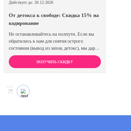
Действует до: 20.12.2026
От детокса к свободе: Скидка 15% на
кодирование
Не останавливайтесь на полпути. Если вы
обратились к нам для снятия острого
состояния (вывод из запоя, детокс), мы дарим
вам право на льготное кодирование. Просто
предъявите документ об оплате первичной
ПОЛУЧИТЬ СКИДКУ
процедуры, и получите скидку 15% на любой
метод кодирования в нашей клинике. Ваш
путь к трезвости должен быть выгодным.