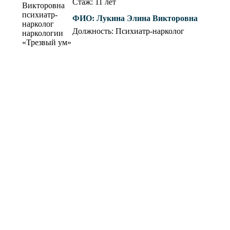
Стаж: 11 лет
ФИО:
Лукина Элина Викторовна
Должность: Психиатр-нарколог
Что такое консультация психиатра-нарколога
и зачем она нужна?
Консультация психиатра-нарколога
проводится анонимно?
Если я приду на консультацию к психиатру-
наркологу, узнают ли об этом на работе?
Чем отличается психиатр-нарколог от
обычного психолога?