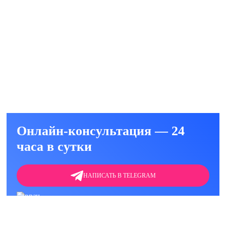
ельная реабилитация (эффективная
я на лечение)
.
ть
Онлайн-консультация — 24
часа в сутки
НАПИСАТЬ В TELEGRAM